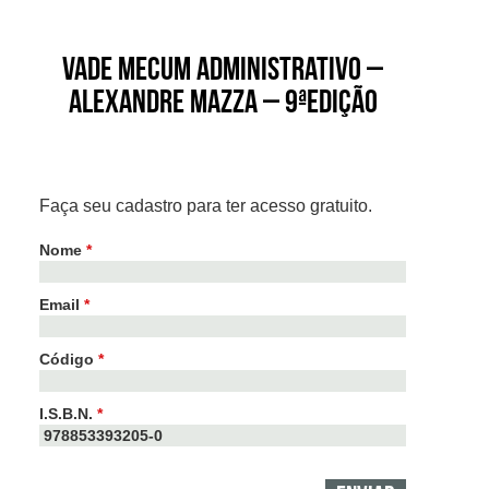
Vade Mecum Administrativo –
Alexandre Mazza – 9ªEdição
Faça seu cadastro para ter acesso gratuito.
Nome
*
Email
*
Código
*
I.S.B.N.
*