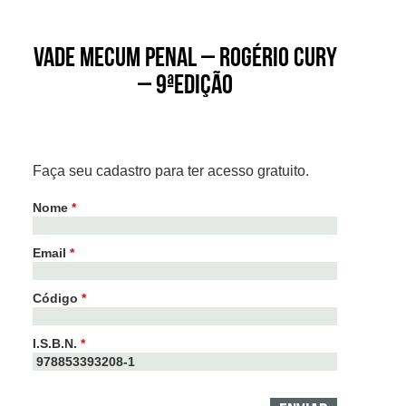
Vade Mecum Penal – Rogério Cury
– 9ªEdição
Faça seu cadastro para ter acesso gratuito.
Nome
*
Email
*
Código
*
I.S.B.N.
*