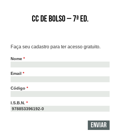
CC de Bolso – 7ª ed.
Faça seu cadastro para ter acesso gratuito.
Nome
*
Email
*
Código
*
I.S.B.N.
*