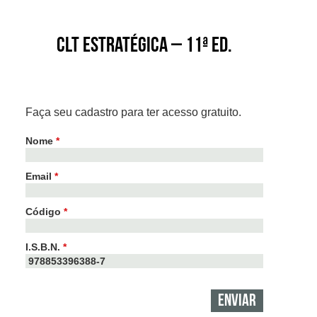
CLT Estratégica – 11ª ed.
Faça seu cadastro para ter acesso gratuito.
Nome
*
Email
*
Código
*
I.S.B.N.
*