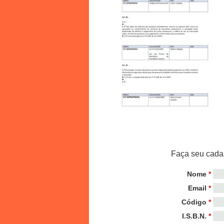
Faça seu cadas
Nome
*
Email
*
Código
*
I.S.B.N.
*