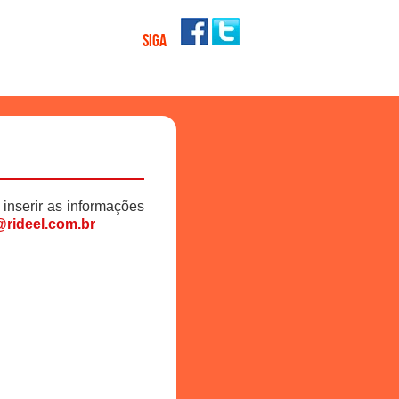
SIGA
 inserir as informações
rideel.com.br