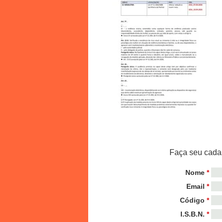
Faça seu cadas
Nome
*
Email
*
Código
*
I.S.B.N.
*