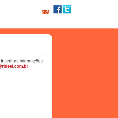
SIGA
 inserir as informações
rideel.com.br