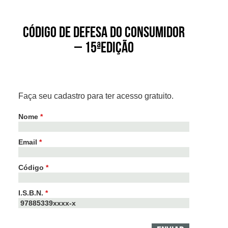
Código de Defesa do Consumidor
– 15ªEdição
Faça seu cadastro para ter acesso gratuito.
Nome
*
Email
*
Código
*
I.S.B.N.
*