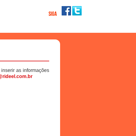
SIGA
 inserir as informações
rideel.com.br