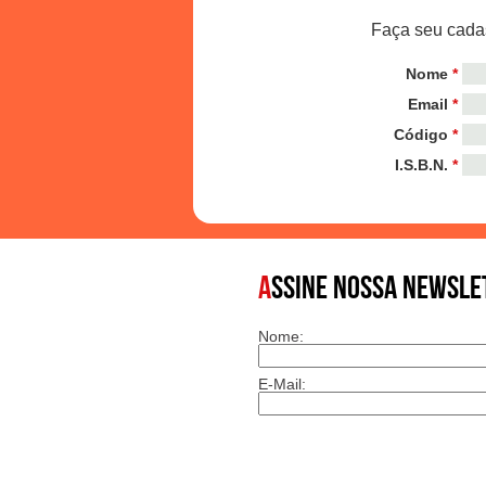
Faça seu cadas
Nome
*
Email
*
Código
*
I.S.B.N.
*
A
SSINE NOSSA NEWSLE
Nome:
E-Mail: