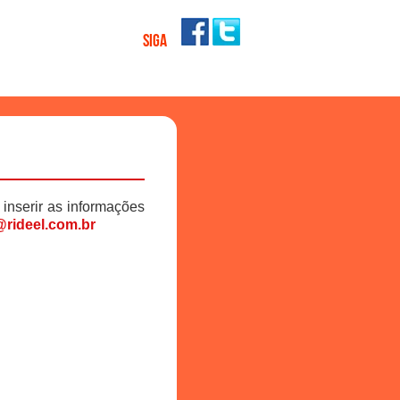
SIGA
 inserir as informações
rideel.com.br