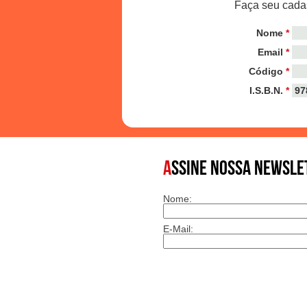
Faça seu cadas
Nome
*
Email
*
Código
*
I.S.B.N.
*
A
SSINE NOSSA NEWSLE
Nome:
E-Mail: