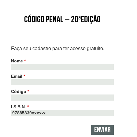
Código Penal – 20ªEdição
Faça seu cadastro para ter acesso gratuito.
Nome
*
Email
*
Código
*
I.S.B.N.
*