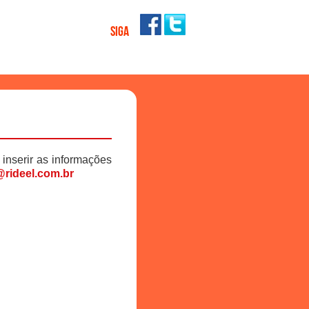
SIGA
 inserir as informações
rideel.com.br