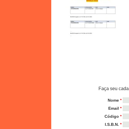
Faça seu cadas
Nome
*
Email
*
Código
*
I.S.B.N.
*