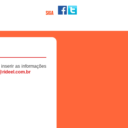
SIGA
 inserir as informações
rideel.com.br