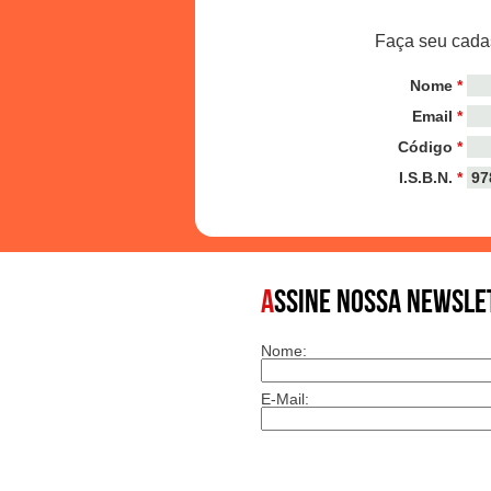
Faça seu cadas
Nome
*
Email
*
Código
*
I.S.B.N.
*
A
SSINE NOSSA NEWSLE
Nome:
E-Mail: