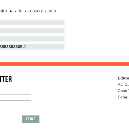
tro para ter acesso gratuito.
TTER
Edito
Av. C
Casa 
Fone: