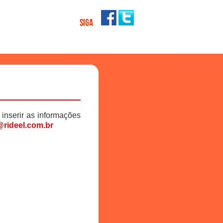
SIGA
 inserir as informações
rideel.com.br