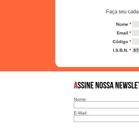
Faça seu cadas
Nome
*
Email
*
Código
*
I.S.B.N.
*
A
SSINE NOSSA NEWSLE
Nome:
E-Mail: