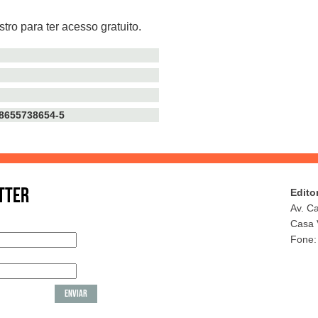
tro para ter acesso gratuito.
TTER
Edito
Av. C
Casa 
Fone: