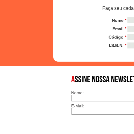
Faça seu cadas
Nome
*
Email
*
Código
*
I.S.B.N.
*
A
SSINE NOSSA NEWSLE
Nome:
E-Mail: