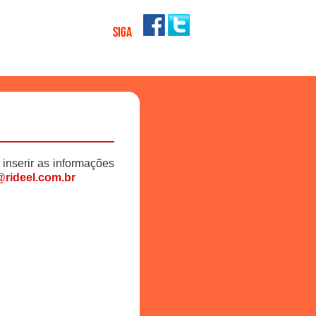
SIGA
 inserir as informações
rideel.com.br