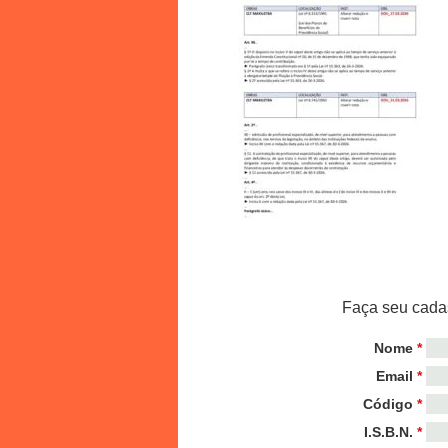
Faça seu cadas
Nome
*
Email
*
Código
*
I.S.B.N.
*