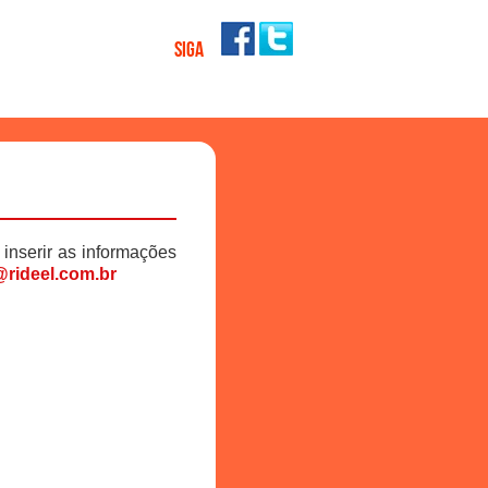
SIGA
 inserir as informações
rideel.com.br