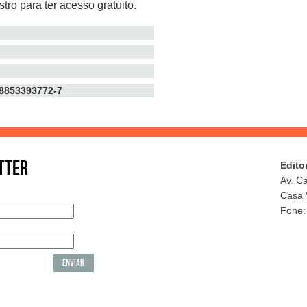
tro para ter acesso gratuito.
TTER
Edito
Av. C
Casa 
Fone: