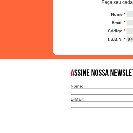
Faça seu cadas
Nome
*
Email
*
Código
*
I.S.B.N.
*
A
SSINE NOSSA NEWSLE
Nome:
E-Mail: