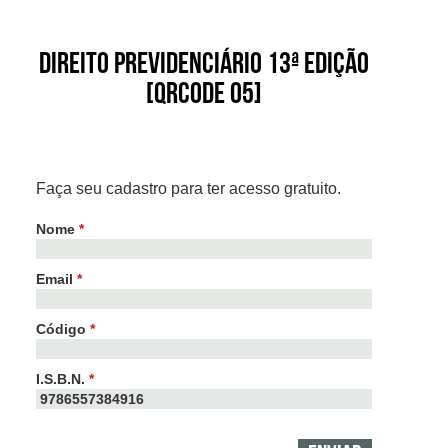
Direito Previdenciário 13ª edição
[QRCODE 05]
Faça seu cadastro para ter acesso gratuito.
Nome
*
Email
*
Código
*
I.S.B.N.
*