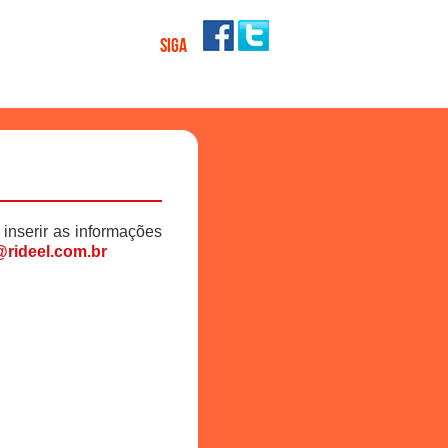
SIGA
 inserir as informações
rideel.com.br