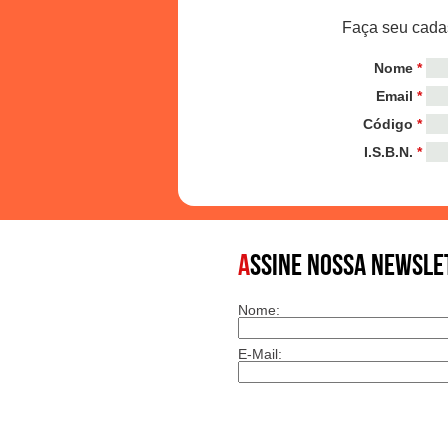
Faça seu cadas
Nome
*
Email
*
Código
*
I.S.B.N.
*
A
SSINE NOSSA NEWSLE
Nome:
E-Mail: