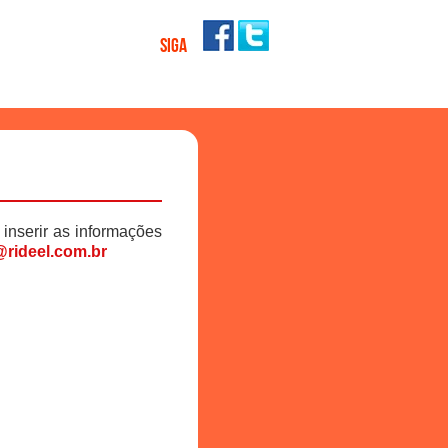
SIGA
 inserir as informações
rideel.com.br