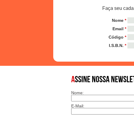
Faça seu cadas
Nome
*
Email
*
Código
*
I.S.B.N.
*
A
SSINE NOSSA NEWSLE
Nome:
E-Mail: