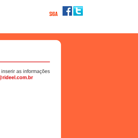
SIGA
 inserir as informações
rideel.com.br