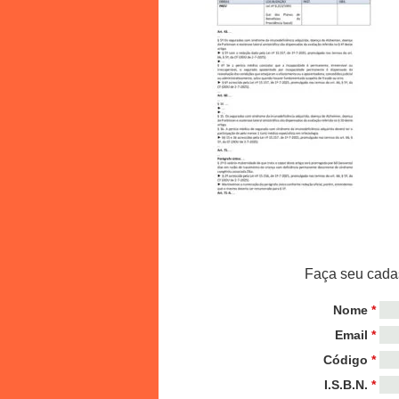
Faça seu cadas
Nome
*
Email
*
Código
*
I.S.B.N.
*