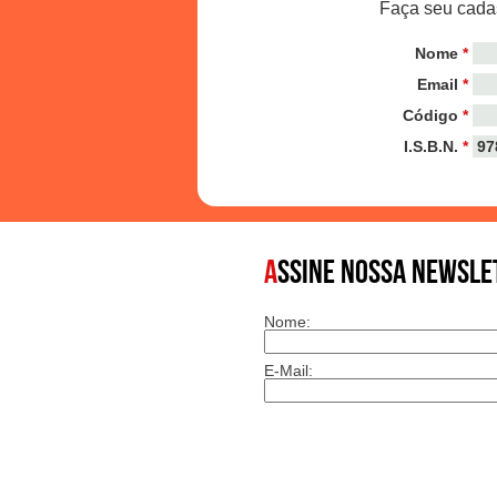
Faça seu cadas
Nome
*
Email
*
Código
*
I.S.B.N.
*
A
SSINE NOSSA NEWSLE
Nome:
E-Mail: