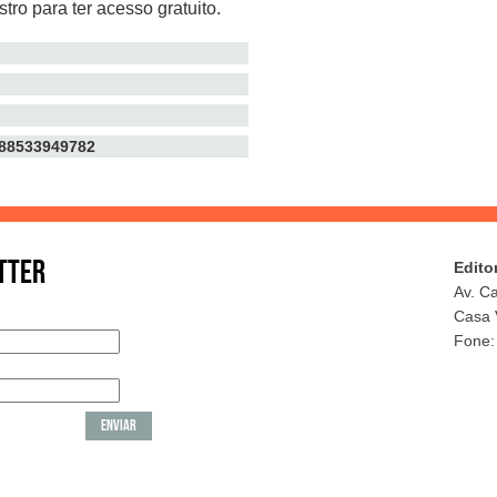
tro para ter acesso gratuito.
TTER
Edito
Av. C
Casa 
Fone: