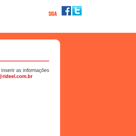
SIGA
 inserir as informações
rideel.com.br