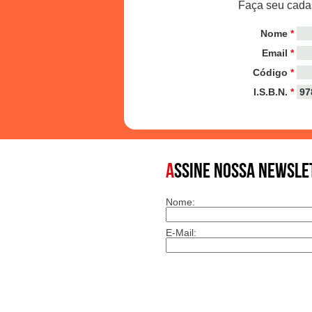
Faça seu cadas
Nome
*
Email
*
Código
*
I.S.B.N.
*
A
SSINE NOSSA NEWSLE
Nome:
E-Mail: