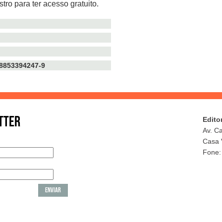
tro para ter acesso gratuito.
TTER
Edito
Av. C
Casa 
Fone: