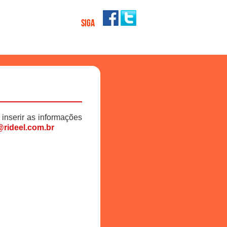
SIGA
 inserir as informações
rideel.com.br