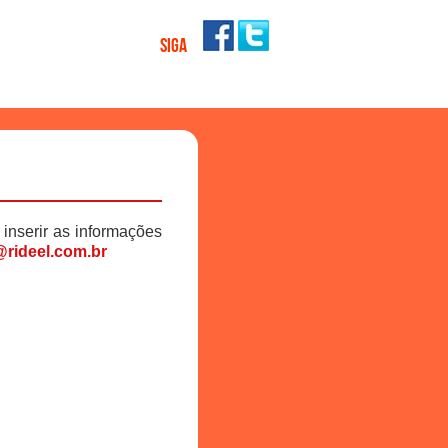
SIGA
 inserir as informações
rideel.com.br