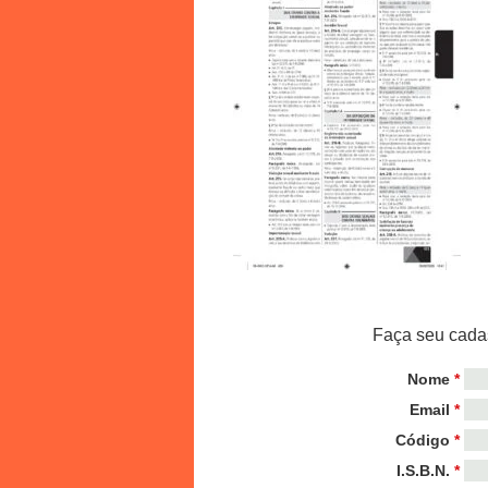
Faça seu cadas
Nome
*
Email
*
Código
*
I.S.B.N.
*