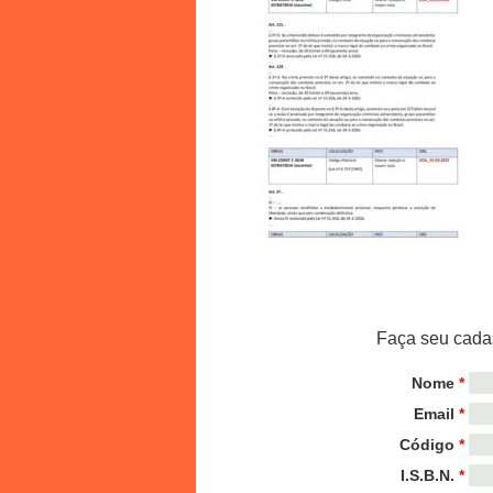
Faça seu cadas
Nome
*
Email
*
Código
*
I.S.B.N.
*