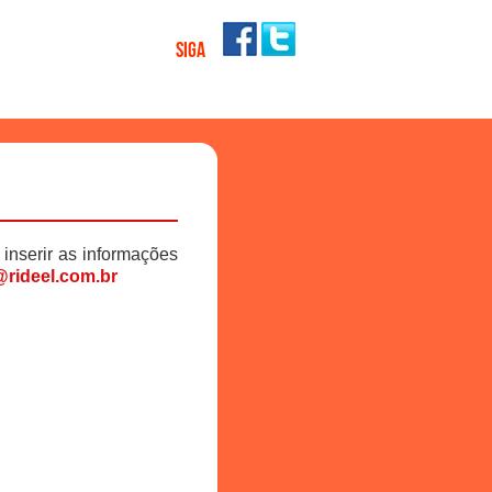
SIGA
 inserir as informações
rideel.com.br