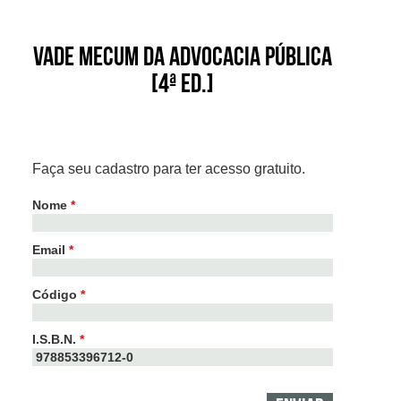
Vade Mecum da Advocacia Pública
[4ª ed.]
Faça seu cadastro para ter acesso gratuito.
Nome
*
Email
*
Código
*
I.S.B.N.
*