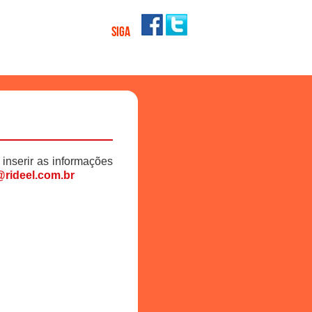
SIGA
 inserir as informações
rideel.com.br