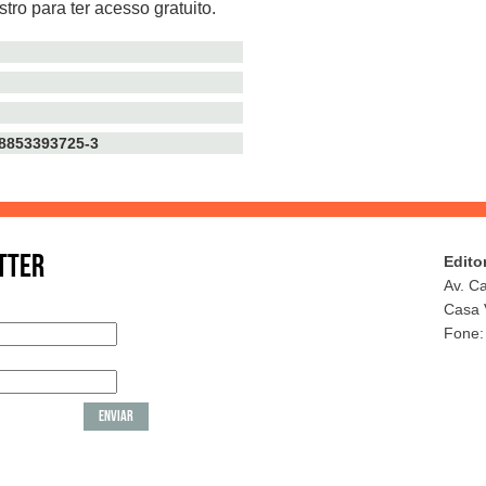
tro para ter acesso gratuito.
TTER
Edito
Av. C
Casa 
Fone: