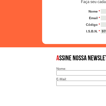
Faça seu cadas
Nome
*
Email
*
Código
*
I.S.B.N.
*
A
SSINE NOSSA NEWSLE
Nome:
E-Mail: