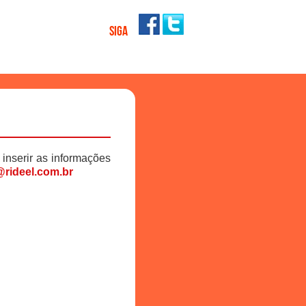
SIGA
 inserir as informações
rideel.com.br