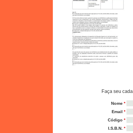
Faça seu cadas
Nome
*
Email
*
Código
*
I.S.B.N.
*