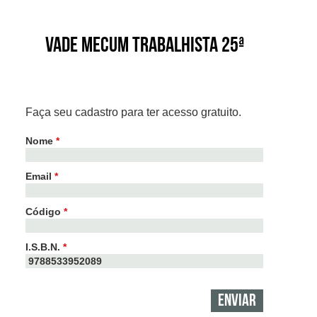
Vade Mecum Trabalhista 25ª
Faça seu cadastro para ter acesso gratuito.
Nome
*
Email
*
Código
*
I.S.B.N.
*