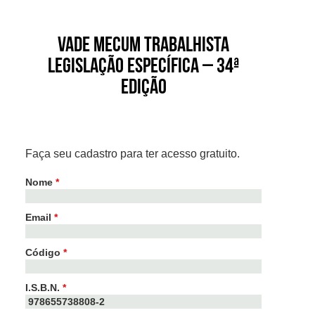
Vade Mecum Trabalhista
Legislação Específica – 34ª
edição
Faça seu cadastro para ter acesso gratuito.
Nome
*
Email
*
Código
*
I.S.B.N.
*