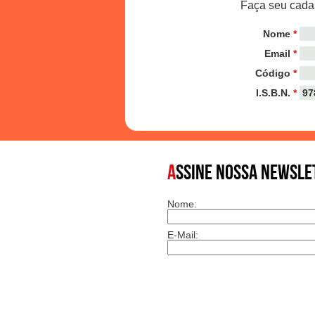
Faça seu cadas
Nome
*
Email
*
Código
*
I.S.B.N.
*
A
SSINE NOSSA NEWSLE
Nome:
E-Mail: