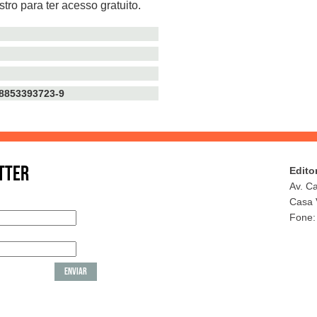
tro para ter acesso gratuito.
TTER
Edito
Av. C
Casa 
Fone: