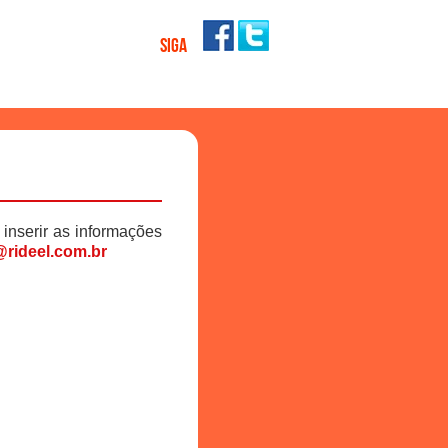
SIGA
 inserir as informações
rideel.com.br