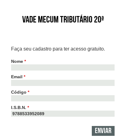
Vade Mecum Tributário 20ª
Faça seu cadastro para ter acesso gratuito.
Nome
*
Email
*
Código
*
I.S.B.N.
*