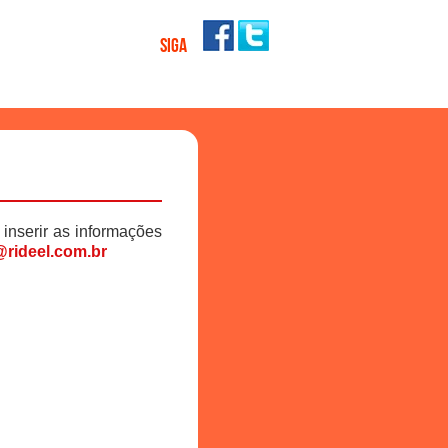
SIGA
 inserir as informações
rideel.com.br