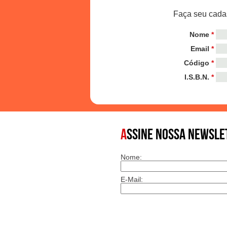
Faça seu cadas
Nome
*
Email
*
Código
*
I.S.B.N.
*
A
SSINE NOSSA NEWSLE
Nome:
E-Mail: