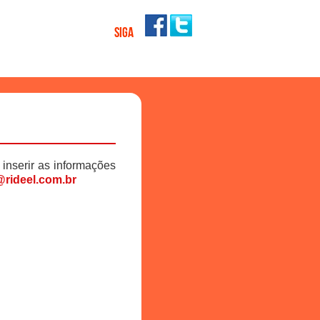
SIGA
 inserir as informações
rideel.com.br